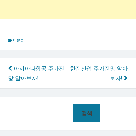
미분류
글
아시아나항공 주가전
한전산업 주가전망 알아
탐
망 알아보자!
보자!
색
검
검색
색