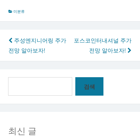
미분류
글
주성엔지니어링 주가
포스코인터내셔널 주가
탐
전망 알아보자!
전망 알아보자!
색
검
검색
색
최신 글