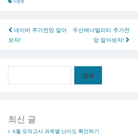
미분류
글
네이버 주가전망 알아
두산에너빌리티 주가전
탐
보자!
망 알아보자!
색
검
검색
색
최신 글
6월 모의고사 과목별 난이도 확인하기