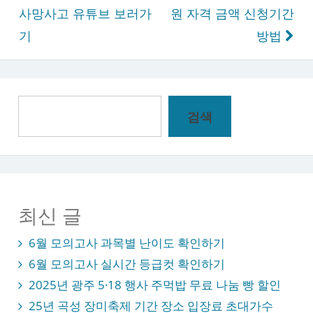
탐
사망사고 유튜브 보러가
원 자격 금액 신청기간
색
기
방법
검
검색
색
최신 글
6월 모의고사 과목별 난이도 확인하기
6월 모의고사 실시간 등급컷 확인하기
2025년 광주 5·18 행사 주먹밥 무료 나눔 빵 할인
25년 곡성 장미축제 기간 장소 입장료 초대가수