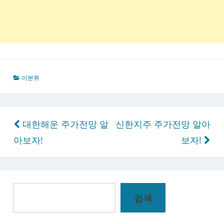
미분류
글
대한해운 주가전망 알
신한지주 주가전망 알아
탐
아보자!
보자!
색
검
검색
색