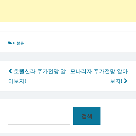
미분류
글
호텔신라 주가전망 알
모나리자 주가전망 알아
탐
아보자!
보자!
색
검
검색
색