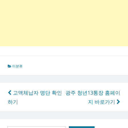
미분류
글
고액체납자 명단 확인
광주 청년13통장 홈페이
탐
하기
지 바로가기
색