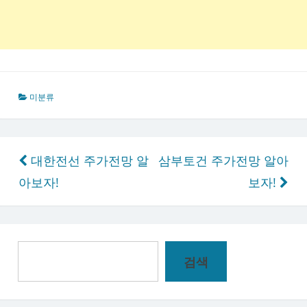
미분류
글
대한전선 주가전망 알
삼부토건 주가전망 알아
탐
아보자!
보자!
색
검
검색
색