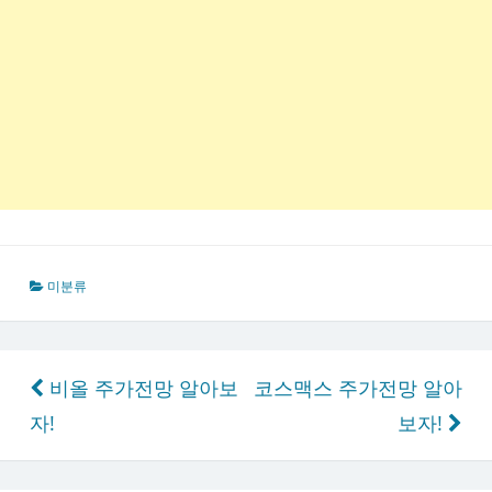
미분류
글
비올 주가전망 알아보
코스맥스 주가전망 알아
탐
자!
보자!
색